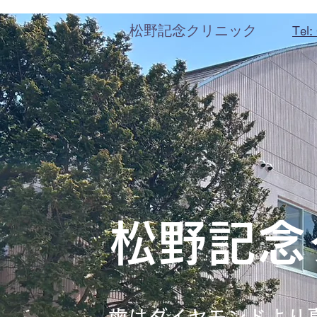
松野記念クリニック
Tel
​松野記